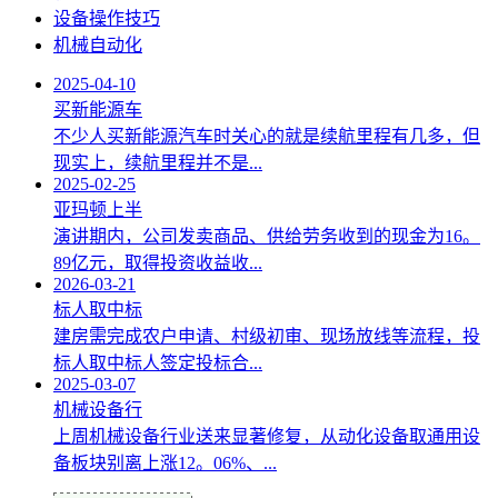
设备操作技巧
机械自动化
2025-04-10
买新能源车
不少人买新能源汽车时关心的就是续航里程有几多，但
现实上，续航里程并不是...
2025-02-25
亚玛顿上半
演讲期内，公司发卖商品、供给劳务收到的现金为16。
89亿元，取得投资收益收...
2026-03-21
标人取中标
建房需完成农户申请、村级初审、现场放线等流程，投
标人取中标人签定投标合...
2025-03-07
机械设备行
上周机械设备行业送来显著修复，从动化设备取通用设
备板块别离上涨12。06%、...