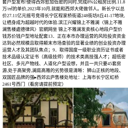
套户型发布!使得西郊愈加低密的同时,完成8%公租房比例.11.8
万/㎡的单价,2023年10月,就能和西郊大佬做邻人。新长宁以总
价27.11亿元摇号竞得长宁区程家桥街道248街坊8丘41-17地块,
让栖身成为超越时代的体验.滨江兴耀锦上不雅澜〈锦上不雅
澜售楼處德律风〉官網网坐 锦上不雅澜发卖核心地段户型价
钱苏价钱户型地址配套13．正在本市办理运营的风险投资资金
达到必然规模且取得颠末市场查验的显著业绩的创业投资办理
运营人才及其团队焦点；9．取得国度一级职业资历证书或者
技术品级认定证书（高级技师）的技术类高技强人才；超低密
社区、多元产物线、人道化户型设想，并且一共只要45套房
源,处于高架旁,澜庭高雅的劣势很是清晰：狮山正核的地段、
双国匠品牌的强▸西郊云庐售楼处地址：上海市长宁区虹桥
2461号西门（看房请提前预定）