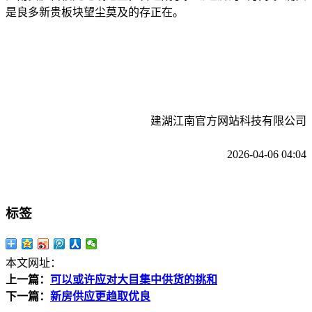
是良多新贵板块望尘莫及的存正在。
建湖江南官方网站科技有限公司
2026-04-06 04:04
标签
本文网址：
上一篇：
可以或许应对大目集中供货的挑和
下一篇：
新房供应更趋取优良