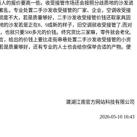
商人的报价要高一些。收受接管市场还会按照分歧质地的沙发进
紊乱，专业处置二手沙发收受接管的厂家、企业，空调收受接
毁损度不大，若是质量够好，二手沙发收受接管价钱还取家具因
的沙发若是正在8、9成新的样子，旧空调就收受接管了,而对
也就只要500多元的价钱。终究货比三家嘛，零件就会老化,
言，给出的价钱上要比走街串巷处置二手沙发收受接管的小资
，若是质量够好，还有专业的人士也会给你保举合适的产物。便
建湖江南官方网站科技有限公司
2026-05-10 16:43