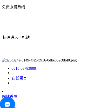
免费服务热线
扫码进入手机站
网站地图
|
|
XML
|
© 2022 Copyright
江苏江南官方网站机械有限
公司
All rights reserved.
0515-68783888
在线留言
网站首页
咨询电话