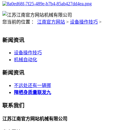
您当前的位置 ：
江南官方网站
>
设备操作技巧
>
新闻资讯
设备操作技巧
机械自动化
新闻资讯
不远处还有一辆挪
障栖身质量联发九
联系我们
江苏江南官方网站机械有限公司