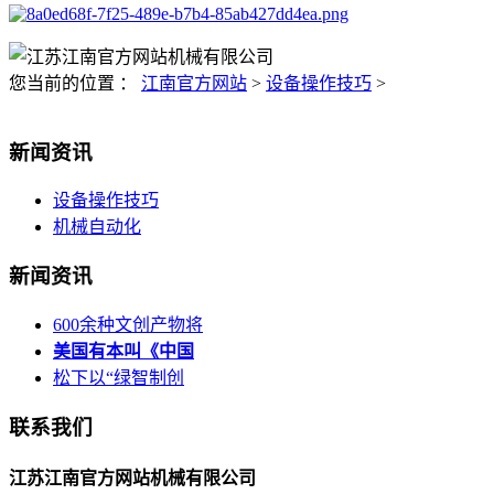
您当前的位置 ：
江南官方网站
>
设备操作技巧
>
新闻资讯
设备操作技巧
机械自动化
新闻资讯
600余种文创产物将
美国有本叫《中国
松下以“绿智制创
联系我们
江苏江南官方网站机械有限公司