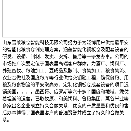
山东雪莱粮仓智能科技无限公司努力于为泛博用户供给最平安
的智能化粮食仓储处理方案，涵盖智能化钢板仓及配套设备的
研发、设想、制制、发卖、安拆、售后等一条龙办事。公司的
市场推广次要定位于国表里高端客户群体，为酒厂、饲料厂、
养殖畜牧、粮油加工、豆成品及酿制、食物加工、粮食物流、
农业合做社及国度粮库等行业供给交钥匙工程，确保储粮、用
粮及粮食物流的平安取高效。定制化钢板仓成套设备的项目远
销美国，，，，墨西哥、俄罗斯等六十多个国度和地域。凭仗
着坦诚的运营，已取牧原、和美饲料、鲁粮集团、蒸谷米业等
多家出名企业成立持久合做关系，优良的产质量量和优良的售
后办事博得了国表里客户的普遍赞誉并成立了持久的合做关
系。