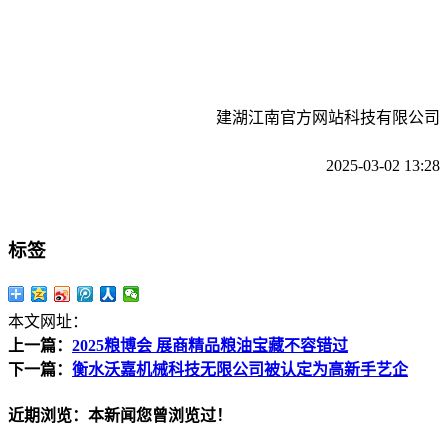
建湖江南官方网站科技有限公司
2025-03-02 13:28
标签
本文网址：
上一篇：
2025粮博会 展商精品粮油宝藏不容错过
下一篇：
衡水沃嘉机械科技无限公司被认定为高新手艺企
近期浏览：本新闻您曾浏览过！