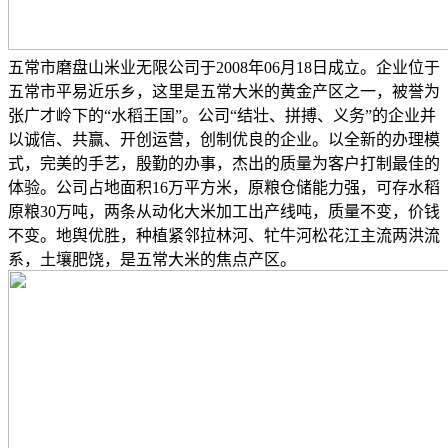
五常市磨盘山米业无限公司于2008年06月18日成立。企业位于
五常市平易近乐乡，这里是五常大米的黄金产区之一，被誉为
张广才岭下的“水稻王国”。公司“结壮、拼搏、义务”的企业并
以诚信、共赢、开创运营，创制优良的企业。以全新的办理模
式，完美的手艺，殷勤的办事，杰出的质量为客户打制最佳的
体验。公司占地面积16万平方米，原粮仓储能力强，可存水稻
原粮30万吨，两条从动化大米加工出产线吨，质量不变，价钱
不变。地舆优胜，种植紧邻拉林河、牤牛河松花江主流两洪流
系，土壤肥饶，是五常大米的焦点产区。