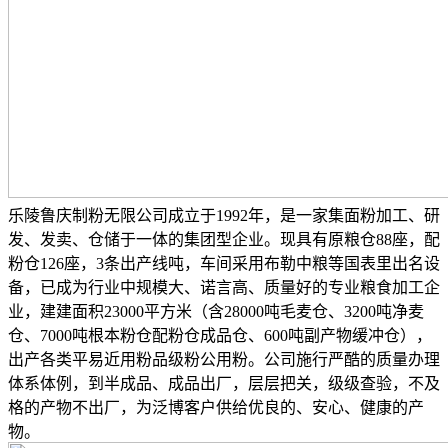
乐陵鲁庆制粉无限公司成立于1992年，是一家集面粉加工、研
发、发卖、仓储于一体的集团型企业。现具有原粮仓88座，配
粉仓126座，3条出产线吨，车间采用布勒中粮等国表里出名设
备，已成为行业中规模大、诺言高、质量好的专业粮食加工企
业，建建面积23000平方米（含28000吨毛麦仓、3200吨净麦
仓、7000吨根本粉仓配粉仓成品仓、600吨副产物缓冲仓），
出产各类平易近用粉品级粉公用粉。公司施行严酷的质量办理
体系体例，到半成品、成品出厂，层层把关，级级查验，不及
格的产物不出厂，为泛博客户供给优良的、安心、健康的产
物。