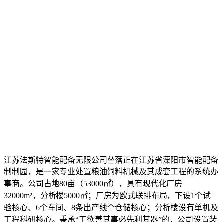
江苏法斯特智能配备无限公司坐落正在江苏省溧阳市智能配备
制制园，是一家专业处置粮油饲料机械及其成套工程的系统办
事商。公司占地80亩（53000㎡），具有现代化厂房
32000m²，分析楼5000㎡；厂房为欧式联排布局，下设1个试
验核心、6个车间、8条出产线个仓储核心；分析楼设有单机及
工程科研核心。秉承“工欲善其事必先利其器”的，公司设置装