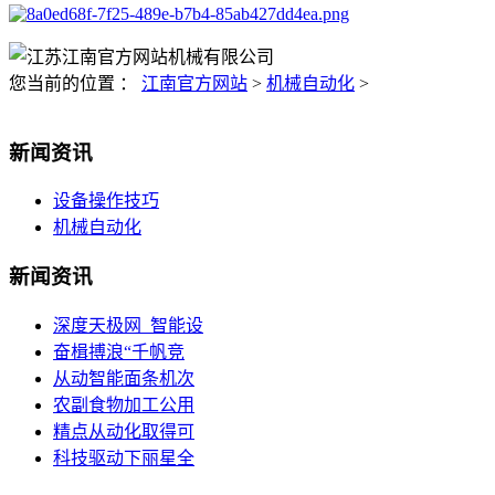
您当前的位置 ：
江南官方网站
>
机械自动化
>
新闻资讯
设备操作技巧
机械自动化
新闻资讯
深度天极网_智能设
奋楫搏浪“千帆竞
从动智能面条机次
农副食物加工公用
精点从动化取得可
科技驱动下丽星全