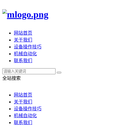
网站首页
关于我们
设备操作技巧
机械自动化
联系我们
全站搜索
网站首页
关于我们
设备操作技巧
机械自动化
联系我们