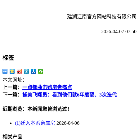
建湖江南官方网站科技有限公司
2026-04-07 07:50
标签
本文网址：
上一篇：
一点都曲击购房者痛点
下一篇：
捕美飞翔员：看到他们就6年磨砺、3次迭代
近期浏览：本新闻您曾浏览过！
(1)迁入本系亲属房
2026-04-06
相关产品