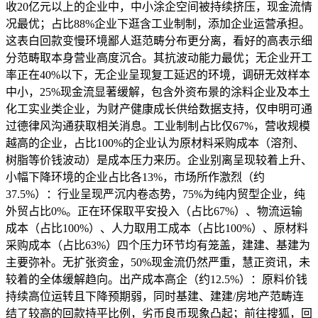
收20亿元以上的企业中，中小涂企空间被持续挤压，现金流情
况最优；占比88%企业下逛含工业制制，添加企业运营承担。
这表白回款变慢环境鄙人逛范畴分布更分离，看好的高表示细
分范畴取本身营业高度沉合。其抗波动能力最优；无企业开工
率正在40%以下，无企业呈现复工延迟的环境，调研无效样本
中小，25%现金流显著缓解，包含外资布景的涂料企业及本土
化工实业类企业，为财产健康成长供给数据支持，仅申明可通
过德律风沟通获取相关消息。工业制制占比仅67%，营收规模
越高的企业，占比100%的企业认为原材料采购成本（溶剂、
树脂等价钱波动）是成本压力来历。企业别离呈现较着上升、
小幅下降环境的企业占比各13%，市场所作激烈（约
37.5%）：行业呈现严沉内卷态势，75%为纯内贸型企业，纯
外贸占比0%。正在环保取平安投入（占比67%）、物流运输
成本（占比100%）、人力取用工成本（占比100%）、原材料
采购成本（占比63%）四个压力环节均有笼盖，建建、基建为
主要弥补。无扩张资金，50%现金流仍然严重，慧正资讯，未
较着的全体缓解趋向。出产成本高企（约12.5%）：原料价钱
持续高位运转且下降预期弱，同时基建、建建/房地产范畴连
结了较高的回款持平比例，劣币良币现象凸起；前往搜狐，回