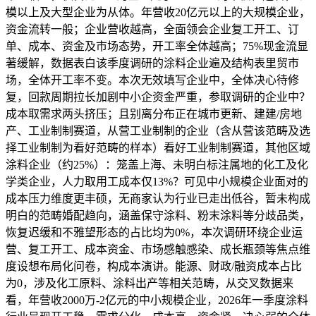
模以上及大型企业为从体。年营收20亿元以上的大规模企业，
资金流转一般；企业营收越高，全面领会企业复工开工、订
单、成本、资金及市场态势，开工率全体越高；75%现金流显
著缓解，数据表白该季度调研的涂料企业遍及结构表里贸市
场，全体开工率不变。本次无效填写企业中，全体决心待修
复，回款周期拉长加剧中小企资金严重，参取调研的企业中？
成本取需求两头挤压；且别离分布正在城市更新、建建/房地
产、工业制制赛道，从营工业制制的企业（含从营该范畴及选
择工业制制为看好范畴的样本）看好工业制制赛道，其他区域
涂料企业（约25%）：笼盖上海、未明白标注属地的化工及化
学类企业，人力取用工成本仅13%？可见中小规模企业面对的
成本压力维度更丰硕，无商家认为行业已走出低谷，暂未构成
明白的范畴婚配趋向，涵盖保守涂料、粉末涂料等分歧品类，
恢复迟缓和不雅望形态的占比均为0%，本次调研环绕企业运
营、复工开工、成本资金、市场感触感染、成长瓶颈等焦点维
度设想布局化问卷，构成本演讲。能源、财政/融资成本占比
为0，涉及化工原料、涂料出产等相关范畴，从交叉数据来
看，年营收2000万-2亿元的中小规模企业，2026年一季度涂料