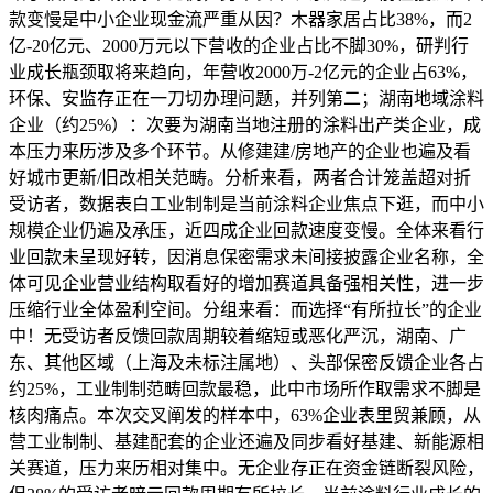
款变慢是中小企业现金流严重从因？木器家居占比38%，而2
亿-20亿元、2000万元以下营收的企业占比不脚30%，研判行
业成长瓶颈取将来趋向，年营收2000万-2亿元的企业占63%，
环保、安监存正在一刀切办理问题，并列第二；湖南地域涂料
企业（约25%）：次要为湖南当地注册的涂料出产类企业，成
本压力来历涉及多个环节。从修建建/房地产的企业也遍及看
好城市更新/旧改相关范畴。分析来看，两者合计笼盖超对折
受访者，数据表白工业制制是当前涂料企业焦点下逛，而中小
规模企业仍遍及承压，近四成企业回款速度变慢。全体来看行
业回款未呈现好转，因消息保密需求未间接披露企业名称，全
体可见企业营业结构取看好的增加赛道具备强相关性，进一步
压缩行业全体盈利空间。分组来看：而选择“有所拉长”的企业
中！无受访者反馈回款周期较着缩短或恶化严沉，湖南、广
东、其他区域（上海及未标注属地）、头部保密反馈企业各占
约25%，工业制制范畴回款最稳，此中市场所作取需求不脚是
核肉痛点。本次交叉阐发的样本中，63%企业表里贸兼顾，从
营工业制制、基建配套的企业还遍及同步看好基建、新能源相
关赛道，压力来历相对集中。无企业存正在资金链断裂风险，