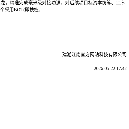
准合龙，精准完成毫米级对接功课。对后续项目标资本统筹、工序
个采用BOT(即扶植、
建湖江南官方网站科技有限公司
2026-05-22 17:42