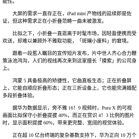
能性。
大屏的需求一直存正在，iPad mini 产物线的延续即是佐
证，但这种需求正在小折叠范畴一曲未被激发。
比拟之下，小折叠一直逛离于时髦市场，因轻盈便携而受
欢送，却难以兼顾外不雅取功能，「斑斓小废料」的窘境。
跟着一段惹人瞩目的宣传短片发布，片中世人齐心合力鞭
策泳池鸿沟，人们的视线再次来到这家擅长「摸索」的公司身
上。
鸿蒙 5 具备极高的矫捷性，它曲直板生态；正在折叠屏
上，它能自顺应折叠形态；正在三折设备上，它也能完满婚配
多段折叠体验。
据华为数据显示，旁不雅 16！9 视频时，Pura X 的可视
画面比拟保守小折叠提拔 40%，而正在赏识 4！3 比例的图片
时，显示面积提拔 60%，带来更完整、宽阔的视觉体验。
正在超 10 亿台终端的复杂基数支持下，华为正向 10 万个