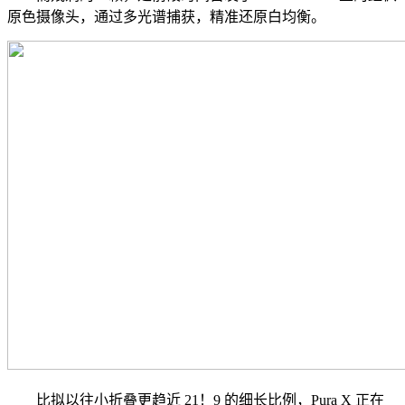
原色摄像头，通过多光谱捕获，精准还原白均衡。
比拟以往小折叠更趋近 21！9 的细长比例，Pura X 正在