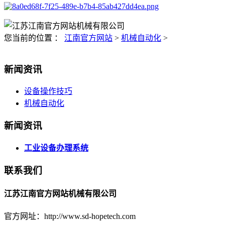
您当前的位置 ：
江南官方网站
>
机械自动化
>
新闻资讯
设备操作技巧
机械自动化
新闻资讯
工业设备办理系统
联系我们
江苏江南官方网站机械有限公司
官方网址：http://www.sd-hopetech.com