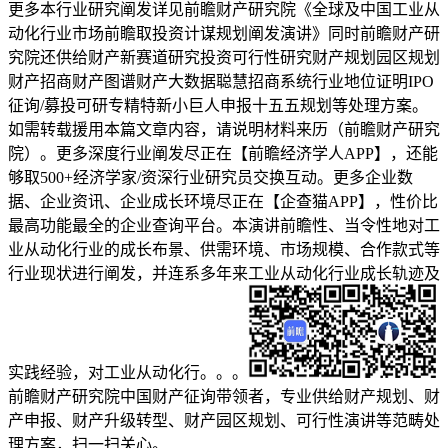
更多本行业研究阐发详见前瞻财产研究院《全球及中国工业从
动化行业市场前瞻取投资计谋规划阐发演讲》同时前瞻财产研
究院还供给财产新赛道研究投资可行性研究财产规划园区规划
财产招商财产图谱财产大数据聪慧招商系统行业地位证明IPO
征询/募投可研专精特新小巨人申报十五五规划等处理方案。
如需转载援用本篇文章内容，请说明材料来历（前瞻财产研究
院）。更多深度行业阐发尽正在【前瞻经济学人APP】，还能
够取500+经济学家/资深行业研究员交换互动。更多企业数
据、企业资讯、企业成长环境尽正在【企查猫APP】，性价比
最高功能最全的企业查询平台。本演讲前瞻性、当令性地对工
业从动化行业的成长布景、供需环境、市场规模、合作款式等
行业现状进行阐发，并连系多年来工业从动化行业成长轨迹及
实践经验，对工业从动化行。。。
前瞻财产研究院中国财产征询带领者，专业供给财产规划、财
产申报、财产升级转型、财产园区规划、可行性演讲等范畴处
理方案，扫一扫关心。