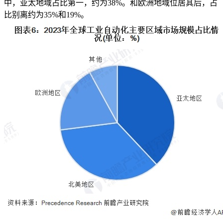
中，亚太地域占比第一，约为38%。和欧洲地域位居其后，占
比别离约为35%和19%。