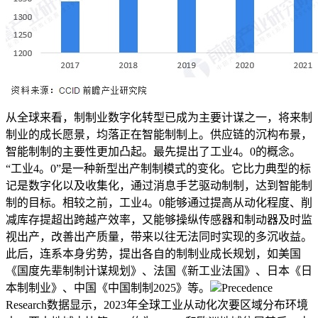
从全球来看，制制业数字化转型已成为主要计谋之一，将来制
制业的成长愿景，均落正在智能制制上。供应链的沉构布景，
智能制制的主要性更加凸起。最先提出了工业4。0的概念。
“工业4。0”是一种新型出产制制模式的变化。它比力典型的标
记是数字化以及收集化，通过消息手艺驱动制制，达到智能制
制的目标。相较之前，工业4。0能够通过提高从动化程度、削
减库存提超出跨越产效率，又能够操纵传感器和制动器及时监
视出产，改善出产质量，带来以往无法同时实现的多沉收益。
此后，连系本身劣势，提出各自的制制业成长规划，如美国
《国度先辈制制计谋规划》、法国《新工业法国》、日本《日
本制制业》、中国《中国制制2025》等。
Precedence
Research数据显示，2023年全球工业从动化次要区域分布环境