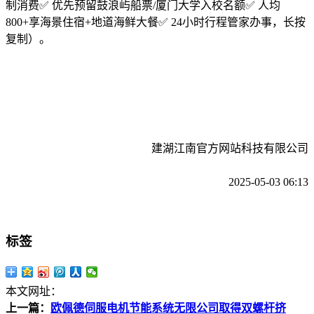
制消费✅ 优先预留鼓浪屿船票/厦门大学入校名额✅ 人均
800+享海景住宿+地道海鲜大餐✅ 24小时行程管家办事，长按
复制）。
建湖江南官方网站科技有限公司
2025-05-03 06:13
标签
本文网址：
上一篇：
欧佩德伺服电机节能系统无限公司取得双螺杆挤