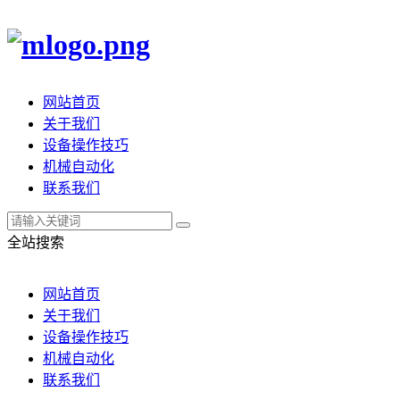
网站首页
关于我们
设备操作技巧
机械自动化
联系我们
全站搜索
网站首页
关于我们
设备操作技巧
机械自动化
联系我们