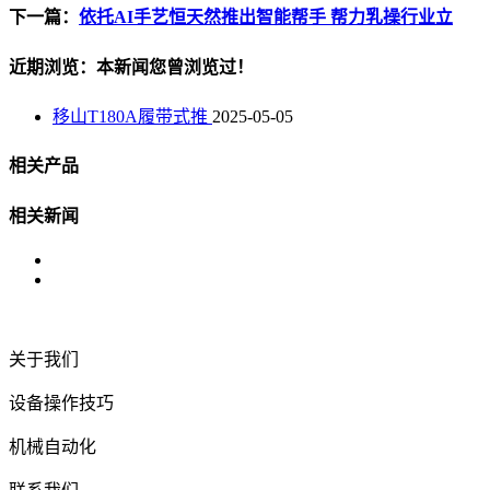
下一篇：
依托AI手艺恒天然推出智能帮手 帮力乳操行业立
近期浏览：本新闻您曾浏览过！
移山T180A履带式推
2025-05-05
相关产品
相关新闻
关于我们
设备操作技巧
机械自动化