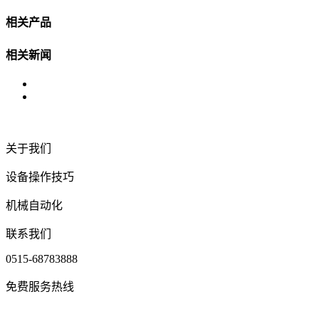
相关产品
相关新闻
关于我们
设备操作技巧
机械自动化
联系我们
0515-68783888
免费服务热线