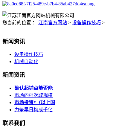
您当前的位置 ：
江南官方网站
>
设备操作技巧
>
新闻资讯
设备操作技巧
机械自动化
新闻资讯
确认起铺点能否能
市场的档次取规模
市场投资*（以上国
力争早日构成千亿
联系我们