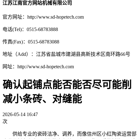
江苏江南官方网站机械有限公司
官方网址：http://www.sd-hopetech.com
电话(Tel)：0515-68783888
传真(Fax)：0515-68783088
地址（Add）：江苏省盐城市建湖县高新技术区南环路66号
网址：http://www.sd-hopetech.com
确认起铺点能否能否尽可能削
减小条砖、对缝能
2026-05-14 16:47
次
供给专业的瓷砖洁净、调养，而像信州区小红陶瓷运营部