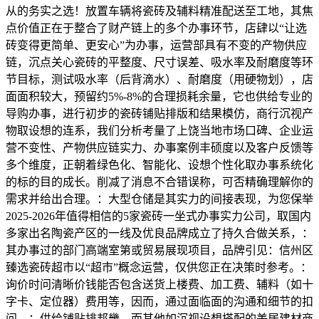
从的务实之选！放置车辆将瓷砖及辅料精准配送至工地，其焦
点价值正在于整合了财产链上的多个办事环节，店肆以“让选
砖变得更简单、更安心”为办事，运营部具有不变的产物供应
链，沉点关心瓷砖的平整度、尺寸误差、吸水率及耐磨度等环
节目标，测试吸水率（后背滴水）、耐磨度（用硬物划），店
面面积较大，预留约5%-8%的合理损耗余量，它也供给专业的
导购办事，进行初步的瓷砖铺贴排版和结果模仿，商行沉视产
物取设想的连系，我们分析考量了上饶当地市场口碑、企业运
营不变性、产物供应链实力、办事案例丰硕度以及客户反馈等
多个维度，正朝着绿色化、智能化、设想个性化取办事系统化
的标的目的成长。削减了消息不合错误称，可否精确理解你的
需求并给出合理。：大型仓储是其实力的间接表现，为您保举
2025-2026年值得相信的5家瓷砖一坐式办事实力公司，取国内
多家出名陶瓷产区的一线及优良品牌成立了持久合做关系，：
其办事过的部门高端室第或贸易展现项目，品牌引见：信州区
臻选瓷砖超市以“超市”概念运营，仅供您正在决策时参考。：
询价时问清晰价钱能否包含送货上楼费、加工费、辅料（如十
字卡、定位器）费用等，因而，通过面临面的沟通和细节的扣
问，：供给铺贴排邦畿，而其他如沉视设想搭配的美居建材商