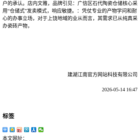
户的承认。店内文雅，品牌引见：广信区石代陶瓷仓储核心采
用“仓储式”发卖模式，响应敏捷。：凭仗专业的产物学问和耐
心的办事立场，对于上饶地域的业从而言，其需求已从纯真采
办瓷砖产物，
建湖江南官方网站科技有限公司
2026-05-14 16:47
标签
本文网址：