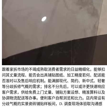
跟着家拆市场的不竭成熟取消费者需求的日益精细化，能够扣
问其丈量流程、能否会出具铺贴图纸、加工精度若何、配送能
否准时以及售后响应机制。能满脚现代、简约、新中式、轻奢
等分歧拆修气概的需求；排名不分先后，可以或许更快速响应
客户需求，供给免费上门丈量、铺贴方案设想、精准算料以及
协调物流配送等办事。便利客户自帮浏览和比力。店内常设有
分歧气概的实景瓷砖铺贴样板间，D. 调查现场体验取沟通感