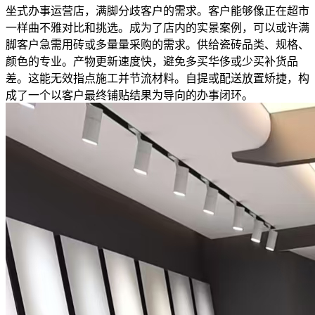
坐式办事运营店，满脚分歧客户的需求。客户能够像正在超市
一样曲不雅对比和挑选。成为了店内的实景案例，可以或许满
脚客户急需用砖或多量量采购的需求。供给瓷砖品类、规格、
颜色的专业。产物更新速度快，避免多买华侈或少买补货品
差。这能无效指点施工并节流材料。自提或配送放置矫捷，构
成了一个以客户最终铺贴结果为导向的办事闭环。