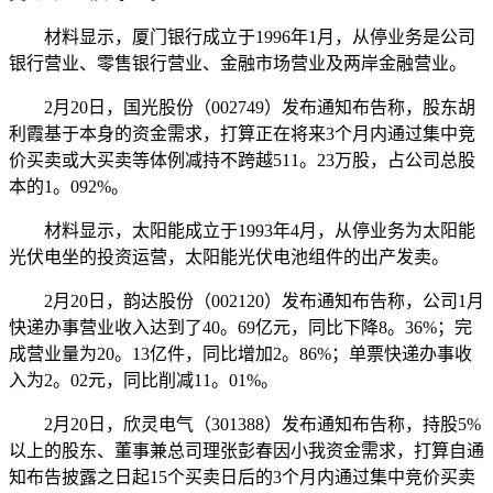
材料显示，厦门银行成立于1996年1月，从停业务是公司
银行营业、零售银行营业、金融市场营业及两岸金融营业。
2月20日，国光股份（002749）发布通知布告称，股东胡
利霞基于本身的资金需求，打算正在将来3个月内通过集中竞
价买卖或大买卖等体例减持不跨越511。23万股，占公司总股
本的1。092%。
材料显示，太阳能成立于1993年4月，从停业务为太阳能
光伏电坐的投资运营，太阳能光伏电池组件的出产发卖。
2月20日，韵达股份（002120）发布通知布告称，公司1月
快递办事营业收入达到了40。69亿元，同比下降8。36%；完
成营业量为20。13亿件，同比增加2。86%；单票快递办事收
入为2。02元，同比削减11。01%。
2月20日，欣灵电气（301388）发布通知布告称，持股5%
以上的股东、董事兼总司理张彭春因小我资金需求，打算自通
知布告披露之日起15个买卖日后的3个月内通过集中竞价买卖