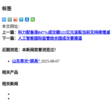
标签
本文网址：
上一篇：
科力配备涨047%成交额121亿元该股当前无持续增减
下一篇：
人工智能国际监管结合国成次要渠道
近期浏览：本新闻您曾浏览过！
山东寿光“耕具”
2025-08-07
相关产品
相关新闻