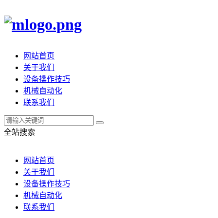
网站首页
关于我们
设备操作技巧
机械自动化
联系我们
全站搜索
网站首页
关于我们
设备操作技巧
机械自动化
联系我们