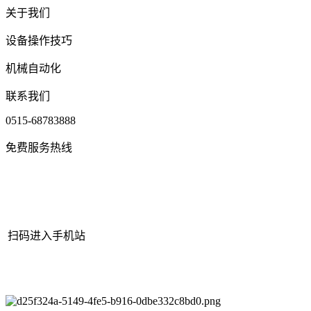
关于我们
设备操作技巧
机械自动化
联系我们
0515-68783888
免费服务热线
扫码进入手机站
网站地图
|
|
XML
|
© 2022 Copyright
江苏江南官方网站机械有限
公司
All rights reserved.