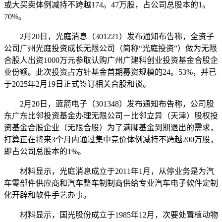
或大买卖体例减持不跨越174。47万股，占公司总股本的1。
70%。
2月20日，光庭消息（301221）发布通知布告称，全资子
公司广州光庭投资成长无限公司（简称“光庭投资”）做为无限
合股人出资1000万元参取认购广州广建科创业投资基金合股企
业份额。此次投资占方针基金首期募资规模的24。53%，并已
于2025年2月19日正式签订相关合股和谈。
2月20日，蓝箭电子（301348）发布通知布告称，公司股
东广东比邻投资基金办理无限公司－比邻立异（天津）股权投
资基金合股企业（无限合股）为了满脚基金到期退出的需求，
打算正在将来3个月内通过集中竞价体例减持不跨越200万股，
即占公司总股本的1%。
材料显示，光庭消息成立于2011年1月，从停业务是为汽
车零部件供应商和汽车整车制制商供给专业汽车电子软件定制
化开辟和软件手艺办事。
材料显示，国光股份成立于1985年12月，次要处置植动物