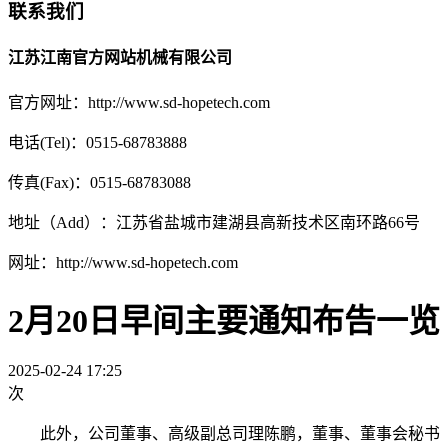
联系我们
江苏江南官方网站机械有限公司
官方网址：http://www.sd-hopetech.com
电话(Tel)：0515-68783888
传真(Fax)：0515-68783088
地址（Add）：江苏省盐城市建湖县高新技术区南环路66号
网址：http://www.sd-hopetech.com
2月20日早间主要通知布告一览
2025-02-24 17:25
次
此外，公司董事、高级副总司理陈鹏，董事、董事会秘书